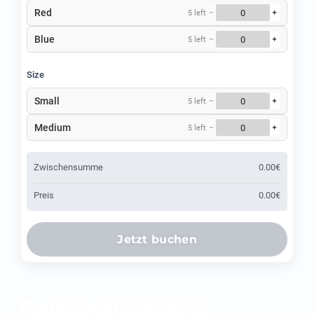
Red
−
+
5 left
Blue
−
+
5 left
Size
Small
−
+
5 left
Medium
−
+
5 left
Zwischensumme
0.00€
Preis
0.00€
Jetzt buchen
Funktionshighlights