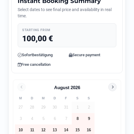
Instant Booking Summary
Select dates to see final price and availability in real
time.
STARTING FROM
100,00
€
Sofortbestätigung
Secure payment
Free cancellation
August
2026
M
D
M
D
F
S
S
27
28
29
30
31
1
2
3
4
5
6
7
8
9
10
11
12
13
14
15
16