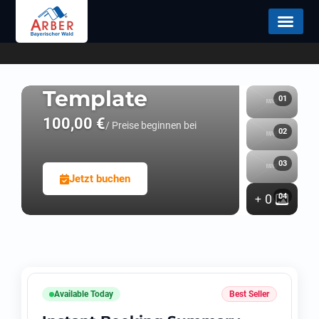
Doctor
Appointment –
Muffin
Template
100,00
€
/ Preise beginnen bei
Jetzt buchen
0
Available Today
Best Seller