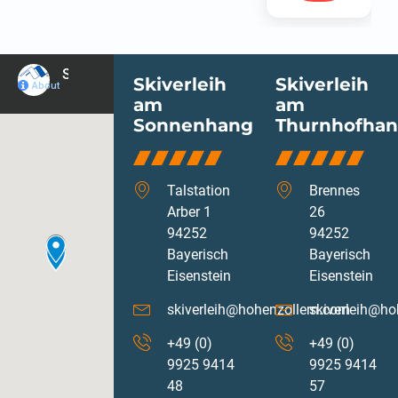
Skiverleih
Skiverleih
am
am
Sonnenhang
Thurnhofha
Talstation
Brennes
Arber 1
26
94252
94252
Bayerisch
Bayerisch
Eisenstein
Eisenstein
skiverleih@hohenzollern.com
skiverleih@ho
+49 (0)
+49 (0)
9925 9414
9925 9414
48
57