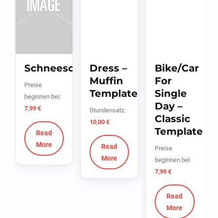
Schneeschuhe
Dress –
Bike/Car
Muffin
For
Preise
Template
Single
beginnen bei:
te
Day –
7,99
€
Stundensatz:
Classic
10,00
€
Template
Preise
beginnen bei:
7,99
€