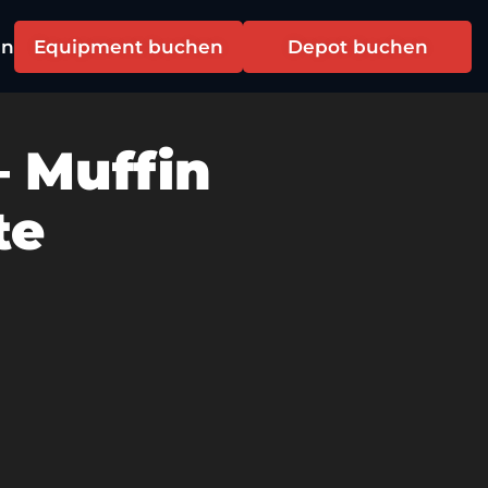
en
Equipment buchen
Depot buchen
– Muffin
te