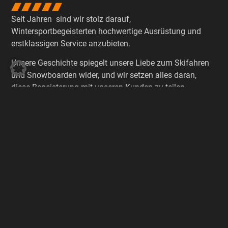
Seit Jahren sind wir stolz darauf,
Wintersportbegeisterten hochwertige Ausrüstung und
erstklassigen Service anzubieten.
Unsere Geschichte spiegelt unsere Liebe zum Skifahren
und Snowboarden wider, und wir setzen alles daran,
diese Begeisterung mit unseren Kunden zu teilen.
Entdeckt die Persönlichkeit hinter dem Skiverleih am
Großen Arber und lernt uns näher kennen.
Entdeckt unser Angebot