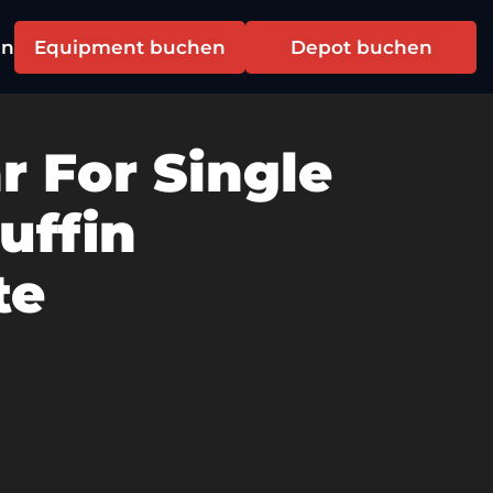
en
Equipment buchen
Depot buchen
r For Single
uffin
te